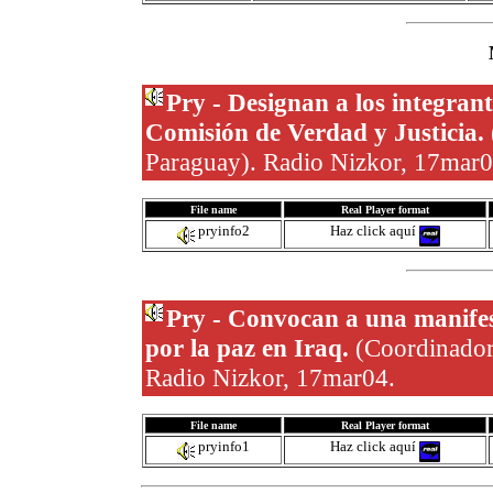
Pry - Designan a los integrant
Comisión de Verdad y Justicia.
Paraguay). Radio Nizkor, 17mar0
File name
Real Player format
pryinfo2
Haz click aquí
Pry - Convocan a una manifest
por la paz en Iraq.
(Coordinador
Radio Nizkor, 17mar04.
File name
Real Player format
pryinfo1
Haz click aquí