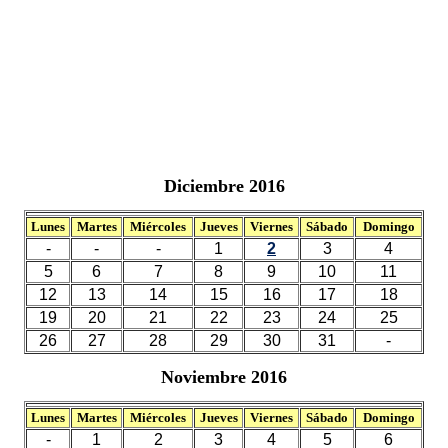
Diciembre 2016
Lunes
Martes
Miércoles
Jueves
Viernes
Sábado
Domingo
-
-
-
1
2
3
4
5
6
7
8
9
10
11
12
13
14
15
16
17
18
19
20
21
22
23
24
25
26
27
28
29
30
31
-
Noviembre 2016
Lunes
Martes
Miércoles
Jueves
Viernes
Sábado
Domingo
-
1
2
3
4
5
6