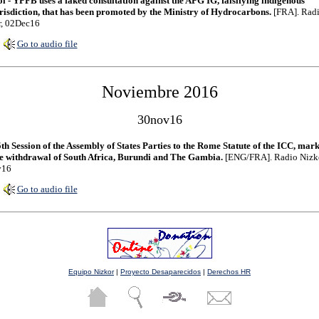
l - YPFB uses a faked consultation against the APG IG, falsifying indigenous
risdiction, that has been promoted by the Ministry of Hydrocarbons.
[FRA]. Rad
r, 02Dec16
Go to audio file
Noviembre 2016
30nov16
th Session of the Assembly of States Parties to the Rome Statute of the ICC, mar
e withdrawal of South Africa, Burundi and The Gambia.
[ENG/FRA]. Radio Nizko
v16
Go to audio file
Equipo Nizkor
|
Proyecto Desaparecidos
|
Derechos HR