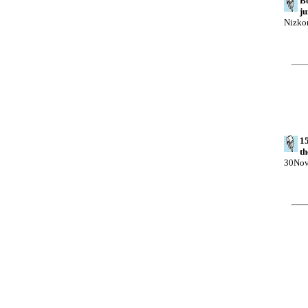
Bo
ju
Nizko
15
th
30No