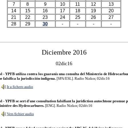
7
8
9
10
11
12
13
14
15
16
17
18
19
20
21
22
23
24
25
26
27
28
29
30
-
-
-
-
Diciembre 2016
02dic16
l - YPFB utiliza contra los guaranís una consulta del Ministerio de Hidrocarbu
e falsifica la jurisdicción indígena.
[SPA/ESL]. Radio Nizkor, 02dic16
Ir a fichero audio
l - YPFB se sert d'une consultation falsifiant la juridiction autochtone promue p
nistère des Hydrocarbures.
[ENG]. Radio Nizkor, 02déc16
Vers fichier audio