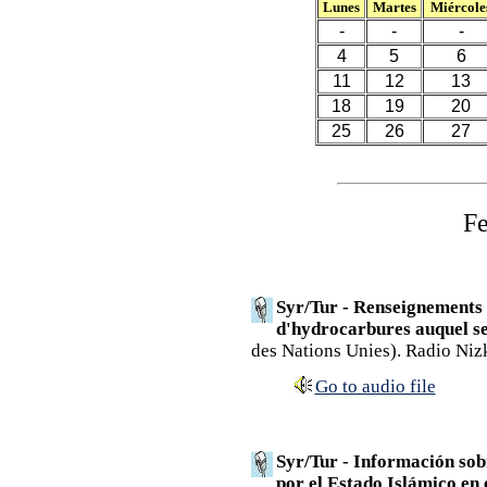
Lunes
Martes
Miércole
-
-
-
4
5
6
11
12
13
18
19
20
25
26
27
Fe
Syr/Tur - Renseignements 
d'hydrocarbures auquel se 
des Nations Unies). Radio Niz
Go to audio file
Syr/Tur - Información sob
por el Estado Islámico en 