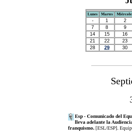
J
Lunes
Martes
Miércole
-
1
2
7
8
9
14
15
16
21
22
23
28
29
30
Sept
Esp - Comunicado del Equi
lleva adelante la Audienci
franquismo.
[ESL/ESP]. Equip