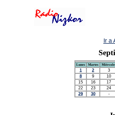
Ir a
Sept
Lunes
Martes
Miércole
1
2
3
8
9
10
15
16
17
22
23
24
29
30
-