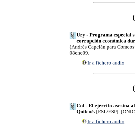
Ury - Programa especial so
corrupción económica dur
(Andrés Capelán para Comcosu
08ene09.
Ir a fichero audio
Col - El ejército asesina a
Quilcué.
[ESL/ESP]. (ONIC;
Ir a fichero audio