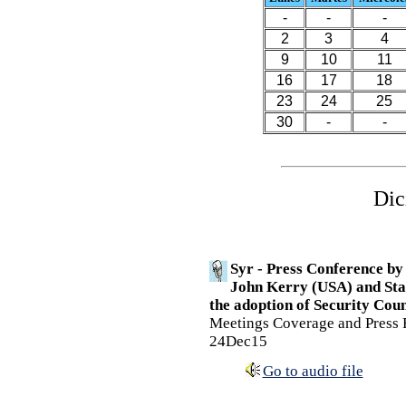
-
-
-
2
3
4
9
10
11
16
17
18
23
24
25
30
-
-
Dic
Syr - Press Conference by
John Kerry (USA) and Sta
the adoption of Security Coun
Meetings Coverage and Press 
24Dec15
Go to audio file