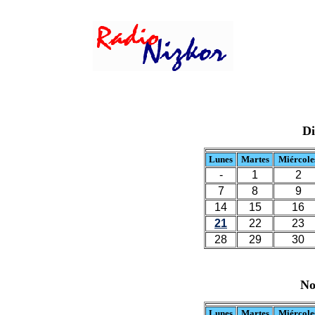
Di
Lunes
Martes
Miércole
-
1
2
7
8
9
14
15
16
21
22
23
28
29
30
No
Lunes
Martes
Miércole